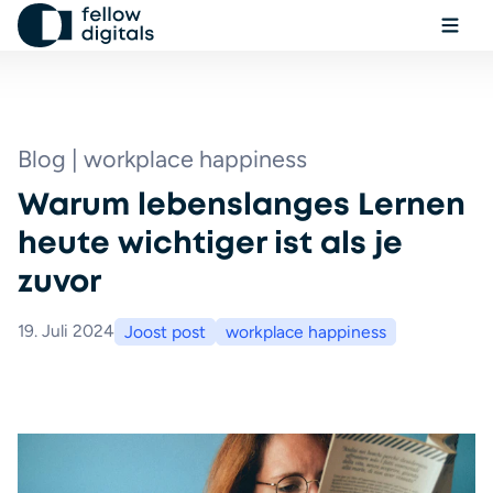
Zum Inhalt springen
Menü
Wäh
Su
Blog | workplace happiness
Warum lebenslanges Lernen
Buche eine Demo
heute wichtiger ist als je
zuvor
19. Juli 2024
Joost post
workplace happiness