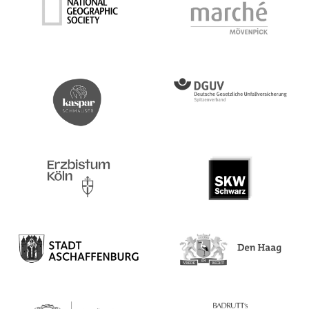
National Geographic Society
Marché Môvenpick
DGUV
Kaspar Schmauser
Erzbistum Köln
SKW Schwarz Rechtsanwä
Stadt Aschaffenburg
Gemeente Den Haag.png