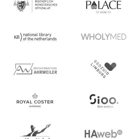
Bischöflich Münstersches Offizialat
Badrutt Hotel St. Moritz
De koninklijke Bibliotheek
Wholymed
Kreis Ahrweiler
GGD Zuid Limburg
Royal Coster Diamonds
Sioo