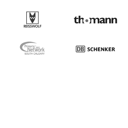
Maastricht-Aachen Airport
NIVP
REISSWOLF Österreich GmbH
Thomann
South Calgary Primary Care Network
DB Schenker
Gemeente Altena
Müller & Egerer Bäckerei 
Merck Healthcare Germany GmbH
Envirowater Group