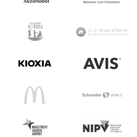
Akzo Nobel
HAWeb
Kindcentrum Borgele
Digitransform
Kioxia
AVIS
McDonalds
Schneider Pen