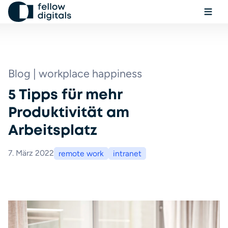
Zum Inhalt springen
Menü
Wäh
Su
Blog | workplace happiness
5 Tipps für mehr
Buche eine Demo
Produktivität am
Arbeitsplatz
7. März 2022
remote work
intranet