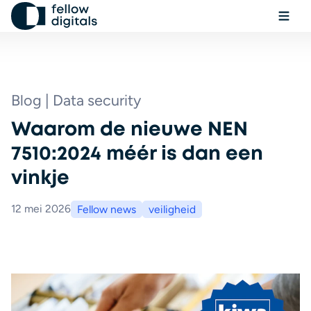
Ga naar de inhoud
Menu
Sel
Zo
Blog | Data security
Waarom de nieuwe NEN
Boek een demo
7510:2024 méér is dan een
vinkje
12 mei 2026
Fellow news
veiligheid