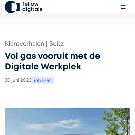
Ga naar de inhoud
Menu
Sel
Zo
Klantverhalen | Seitz
Vol gas vooruit met de
Boek een demo
Digitale Werkplek
30 juni 2023
intranet