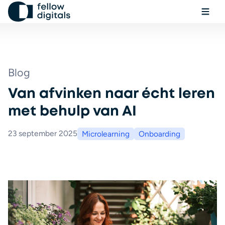
Ga naar de inhoud
Menu
Sel
Zo
Blog
Van afvinken naar écht leren
Boek een demo
met behulp van AI
23 september 2025
Microlearning
Onboarding