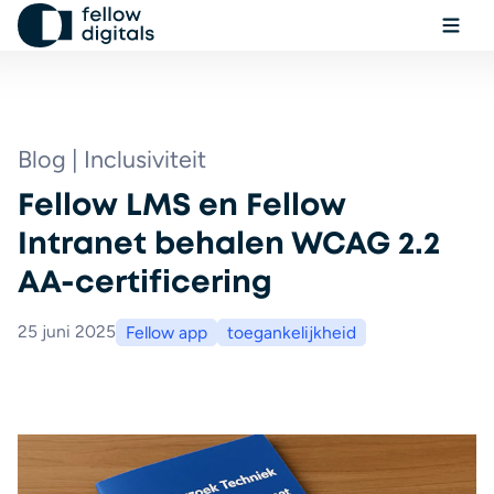
Ga naar de inhoud
Menu
Sel
Zo
Blog | Inclusiviteit
Fellow LMS en Fellow
Boek een demo
Intranet behalen WCAG 2.2
AA-certificering
25 juni 2025
Fellow app
toegankelijkheid