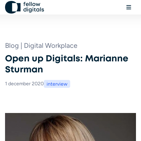
Ga naar de inhoud
Menu
Sel
Zo
Blog | Digital Workplace
Open up Digitals: Marianne
Boek een demo
Sturman
1 december 2020
interview