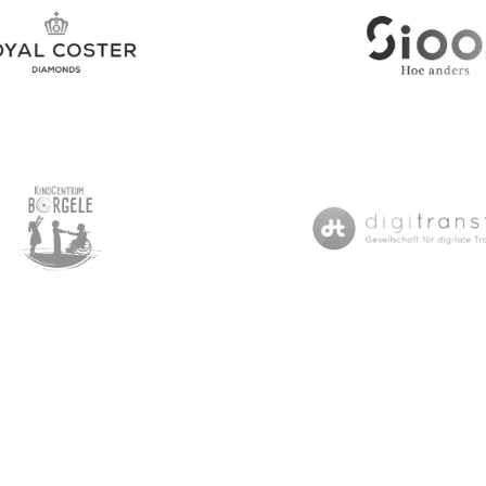
ster Diamonds
Sioo
trum Borgele
Digitransform