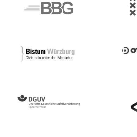
Barnimer Busgesellschaft
Gemeent
Otto dör
Diözese Würzburg Kirche für die Menschen
DGUV
Gemeent