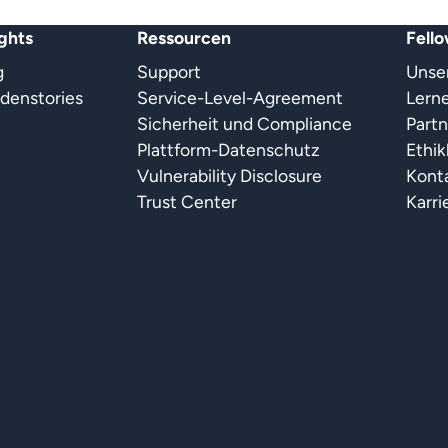
ights
Ressourcen
Fello
g
Support
Unse
denstories
Service-Level-Agreement
Lerne
Sicherheit und Compliance
Partn
Plattform-Datenschutz
Ethi
Vulnerability Disclosure
Kont
Trust Center
Karri