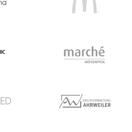
McDonalds
Society
Marché Môvenpick
Kreis Ahrweiler