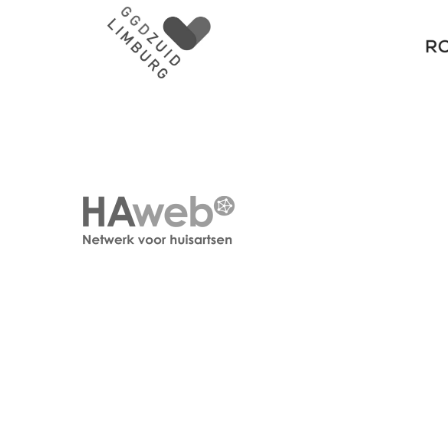
GGD Zuid Limburg
Royal Co
Kindcen
HAWeb