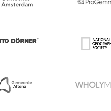
ProGemma
e Amsterdam
ner
National Geographic 
e Altena
Wholymed