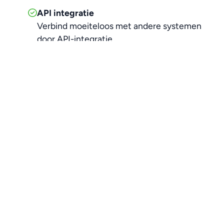
API integratie
Verbind moeiteloos met andere systemen
door API-integratie.
Gepersonaliseerde uitnodiging
Stel persoonlijke uitnodigingen voor meer
betrokkenheid van de deelnemers.
Huisstijl opties
Pas je platform volledig aan met je eigen
huisstijl.
Aangepaste gebruiksvoorwaarden
Stel je eigen gebruiksvoorwaarden op in lijn
met het bedrijfsbeleid.