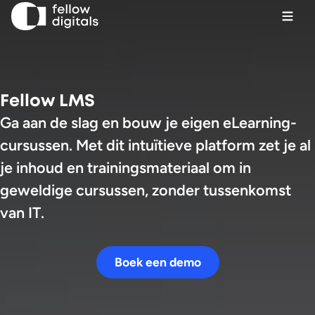
Ga naar de inhoud
Menu
Sel
Zo
Fellow LMS
Ga aan de slag en bouw je eigen eLearning-
Boek een demo
cursussen. Met dit intuïtieve platform zet je al
je inhoud en trainingsmateriaal om in
geweldige cursussen, zonder tussenkomst
van IT.
Boek een demo