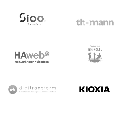
GGD Zuid Limburg
Royal Coster Diamonds
Sioo
Thomann
Kindcentrum Borgele
HAWeb
Digitransform
Kioxia