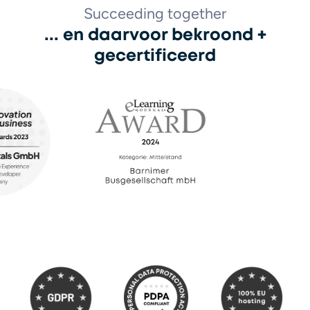
Succeeding together
... en daarvoor bekroond +
gecertificeerd
eLearning Award 2024
eLearning Award 
023