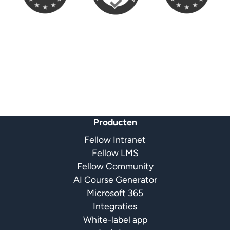
GDPR
100% EU Hosting
W
Producten
Fellow Intranet
Fellow LMS
Fellow Community
AI Course Generator
Microsoft 365
Integraties
White-label app