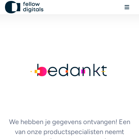
Ga naar de inhoud
Menu
Sel
Zo
Boek een demo
We hebben je gegevens ontvangen! Een
van onze productspecialisten neemt